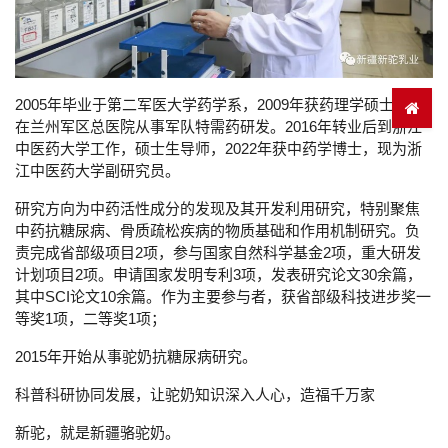
2005
年毕业于第二军医大学药学系，
2009
年获药理学硕士，后
在兰州军区总医院从事军队特需药研发。
2016
年转业后到浙江
中医药大学工作，硕士生导师，
2022
年获中药学博士，现为浙
江中医药大学副研究员。
研究方向为中药活性成分的发现及其开发利用研究，特别聚焦
中药抗糖尿病、骨质疏松疾病的物质基础和作用机制研究。负
责完成省部级项目
2
项，参与国家自然科学基金
2
项，重大研发
计划项目
2
项。申请国家发明专利
3
项，发表研究论文
30
余篇，
其中
SCI
论文
10
余篇。作为主要参与者，获省部级科技进步奖一
等奖
1
项，二等奖
1
项；
2015
年开始从事驼奶抗糖尿病研究。
科普科研协同发展，让驼奶知识深入人心，造福千万家
新驼，就是新疆骆驼奶。