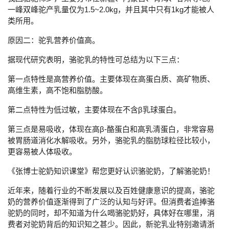
一峰双峰驼产乳量仅为
1.5~2.0kg
，并且其中只有
1kg
才能被人
类所用。
原因二：驼乳营养价值高。
据现代研究表明，骆驼乳的特性可总结为以下三点：
第一点特性是高营养价值。主要体现在高蛋白质、高矿物质、
高维生素，高不饱和脂肪酸。
第二点特性为低过敏，主要体现在不含β乳球蛋白。
第三点是易吸收，体现在高β
-
酪蛋白和高乳清蛋白，非常容易
被胃肠道消化水解吸收。另外，骆驼乳的脂肪球粒径比较小，
更容易被人体吸收。
《张博士驼奶知识课堂》帮您更好认识骆驼奶，了解骆驼奶！
近年来，随着行业的不断发展以及百姓健康意识的提高，骆驼
奶的营养价值逐渐得到了广泛的认知与好评。但消费者追捧骆
驼奶的同时，却不知道为什么喝骆驼奶好，具体好在哪里，消
费者对驼奶背后的知识知之甚少。因此，新驼乳业特别邀请浙