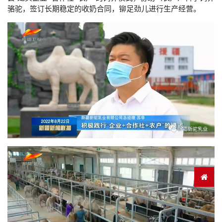
骆驼，签订长期稳定的收奶合同，铆足劲儿进行生产经营。