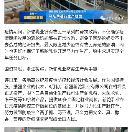
疫情期间，新驼乳业针对牧民一系列的帮扶政策，不仅确保疫
情期间牧民的骆驼奶能够被正常收购，避免了因骆驼奶卖不出
去造成的经济损失，最大限度减少疫情对牧民养殖的影响，同
时也更好地保证了新驼乳业开足马力忙生产，稳中求进实现全
年任务目标。
国资持股，浙江援疆，新驼乳业防疫生产两手抓
连日来，各地高效统筹疫情防控和经济社会发展。作为国资持
股，援疆企业的代表，
8
月初，新疆新驼乳业有限公司在柯坪县
正式投产，眼下三条自动化生产线可生产驼乳粉、灭菌驼乳、
冻干粉等
10
余种产品，提供
60
多个固定就业岗位。新驼乳业在
日常疫情防控工作做到位的基础上，开足马力忙生产赶订单，
努力做到防疫生产两手抓、两不误，尽全力把安全、真、醇
香，营养的新疆骆驼奶献给全国人民。