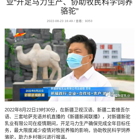
业“开足马力生产、协助牧民科学饲养
骆驼”
2022-08-23 16:49
/
查看：9353
2022
年
8
月
22
日
19
时
30
分，在新疆卫视汉语、新疆二套维吾尔
语、三套哈萨克语并机直播的《新疆新闻联播》，对新疆新驼
乳业有限公司在疫情期间，开足马力生产确保完成全年目标任
务，最大限度减少疫情对牧民养殖的影响，协助牧民科学饲养
骆驼，助力乡村振兴进行报道。